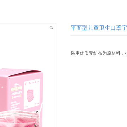
宇宙人款
平面型儿童卫生口罩
采用优质无纺布为原材料，