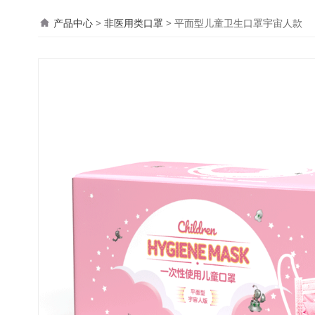
平面型儿童卫生口罩
产品中心
>
非医用类口罩
>
平面型儿童卫生口罩宇宙人款