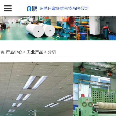
分切
产品中心
>
工业产品
>
分切